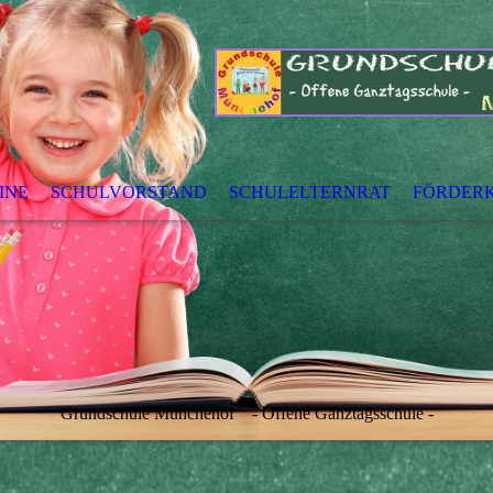
INE
SCHULVORSTAND
SCHULELTERNRAT
FÖRDERK
Grundschule Münchehof - Offene Ganztagsschule -