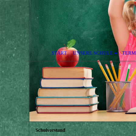
START
UNSERE SCHULE
TERM
Schulvorstand